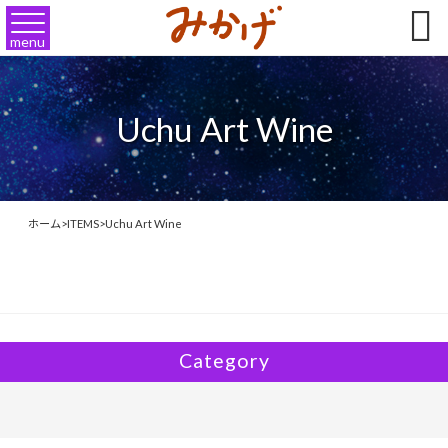

menu
Uchu Art Wine
ホーム
>
ITEMS
>
Uchu Art Wine
Category